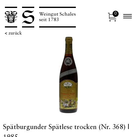
0
Weingut Schales
N
seit 1783
<
zurück
Spätburgunder Spätlese trocken (Nr. 368) |