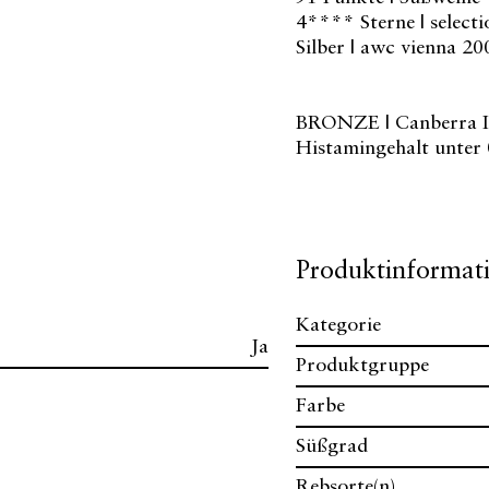
4**** Sterne | select
Silber | awc vienna 20
BRONZE | Canberra Int
Histamingehalt unter 
Produktinformat
Kategorie
Ja
Produktgruppe
Farbe
Süßgrad
Rebsorte(n)