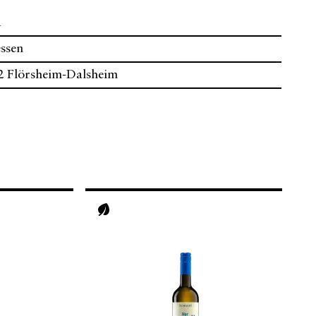
R
ssen
2 Flörsheim-Dalsheim
Vegan
V