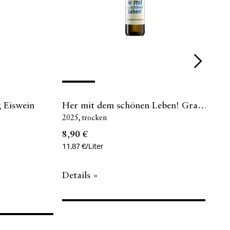
 Eiswein
Her mit dem schönen Leben! Gra…
Gra
2025
trocken
202
8,90 €
8,5
11,87 €/Liter
11,3
Details »
Det