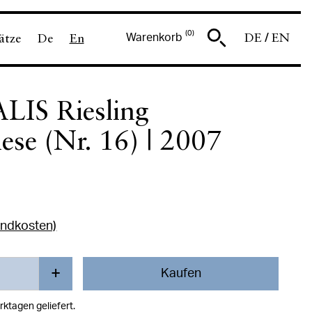
0
DE
EN
ätze
De
En
/
Warenkorb
IS Riesling
ese (Nr. 16) | 2007
andkosten)
+
Kaufen
Mehr
rktagen geliefert.