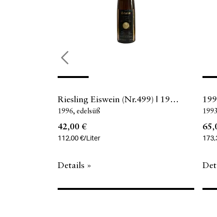
Riesling Eiswein (Nr.499) | 19…
199
1996
edelsüß
199
42,00 €
65,
112,00 €/Liter
173,
Details »
Det