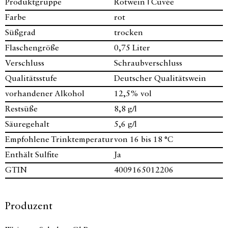
Produktgruppe
Rotwein | Cuvée
Farbe
rot
Süßgrad
trocken
Flaschengröße
0,75 Liter
Verschluss
Schraubverschluss
Qualitätsstufe
Deutscher Qualitätswein
vorhandener Alkohol
12,5% vol
Restsüße
8,8 g/l
Säuregehalt
5,6 g/l
Empfohlene Trinktemperatur
von 16 bis 18 °C
Enthält Sulfite
Ja
GTIN
4009165012206
Produzent