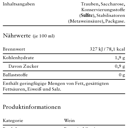
Inhaltsangaben
Trauben, Saccharose,
Konservierungsstoffe
(
Sulfite
), Stabilisatoren
(Metaweinsäure), Packgase.
Nährwerte
(je 100 ml)
Brennwert
327 kJ / 78,1 kcal
Kohlenhydrate
1,9 g
Davon Zucker
0,9 g
Ballaststoffe
0 g
Enthält geringfügige Mengen von Fett, gesättigten
Fettsäuren, Eiweiß und Salz.
Produktinformationen
Kategorie
Wein