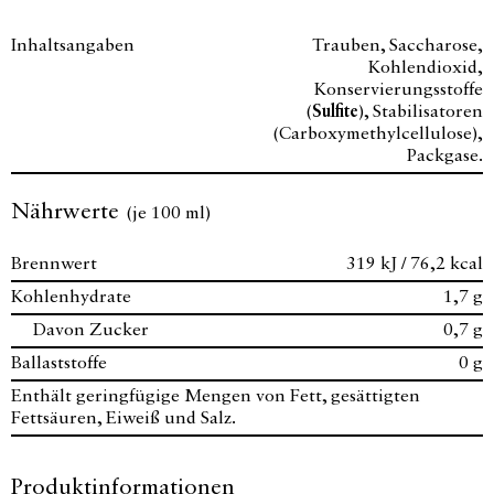
Inhaltsangaben
Trauben, Saccharose,
Kohlendioxid,
Konservierungsstoffe
(
Sulfite
), Stabilisatoren
(Carboxymethylcellulose),
Packgase.
Nährwerte
(je 100 ml)
Brennwert
319 kJ / 76,2 kcal
Kohlenhydrate
1,7 g
Davon Zucker
0,7 g
Ballaststoffe
0 g
Enthält geringfügige Mengen von Fett, gesättigten
Fettsäuren, Eiweiß und Salz.
Produktinformationen