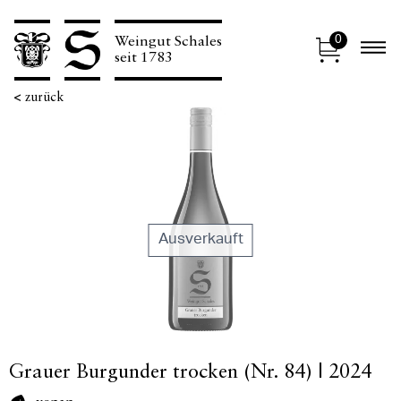
0
Weingut Schales
N
seit 1783
<
zurück
Ausverkauft
Grauer Burgunder trocken (Nr. 84) | 2024