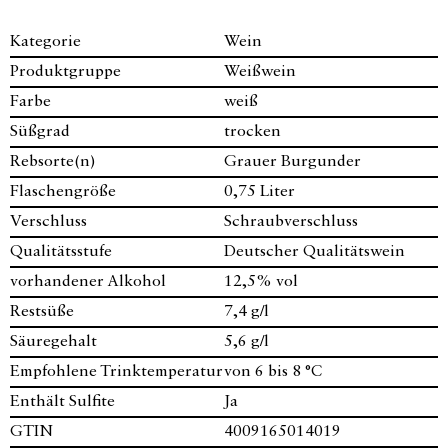
Kategorie
Wein
Produktgruppe
Weißwein
Farbe
weiß
Süßgrad
trocken
Rebsorte(n)
Grauer Burgunder
Flaschengröße
0,75 Liter
Verschluss
Schraubverschluss
Qualitätsstufe
Deutscher Qualitätswein
vorhandener Alkohol
12,5% vol
Restsüße
7,4 g/l
Säuregehalt
5,6 g/l
Empfohlene Trinktemperatur
von 6 bis 8 °C
Enthält Sulfite
Ja
GTIN
4009165014019